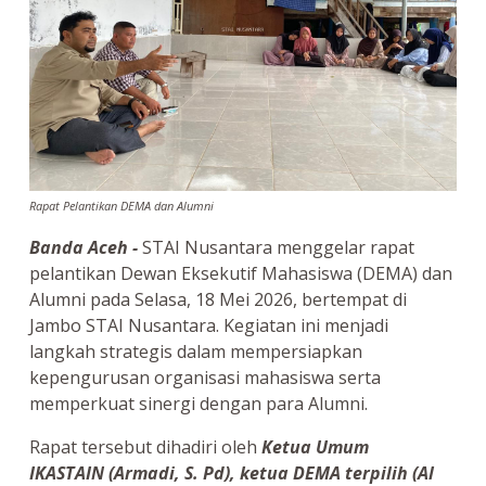
Rapat Pelantikan DEMA dan Alumni
Banda Aceh -
STAI Nusantara menggelar rapat
pelantikan Dewan Eksekutif Mahasiswa (DEMA) dan
Alumni pada Selasa, 18 Mei 2026, bertempat di
Jambo STAI Nusantara. Kegiatan ini menjadi
langkah strategis dalam mempersiapkan
kepengurusan organisasi mahasiswa serta
memperkuat sinergi dengan para Alumni.
Rapat tersebut dihadiri oleh
Ketua Umum
IKASTAIN (Armadi, S. Pd),
ketua DEMA terpilih (Al