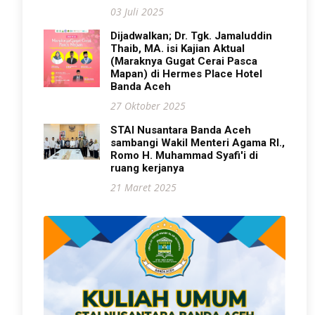
03 Juli 2025
Dijadwalkan; Dr. Tgk. Jamaluddin
Thaib, MA. isi Kajian Aktual
(Maraknya Gugat Cerai Pasca
Mapan) di Hermes Place Hotel
Banda Aceh
27 Oktober 2025
STAI Nusantara Banda Aceh
sambangi Wakil Menteri Agama RI.,
Romo H. Muhammad Syafi'i di
ruang kerjanya
21 Maret 2025